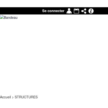
Mon
Agenda
Partage
Pronot
Se connecter
compte
|
Mail
Accueil
>
STRUCTURES