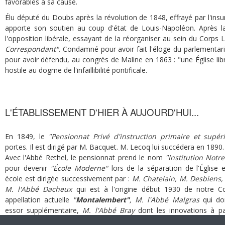
favorables à sa cause.
Élu député du Doubs après la révolution de 1848, effrayé par l'insurre
apporte son soutien au coup d'état de Louis-Napoléon. Après la 
l'opposition libérale, essayant de la réorganiser au sein du Corps 
Correspondant"
. Condamné pour avoir fait l'éloge du parlementar
pour avoir défendu, au congrès de Maline en 1863 : "une Église libr
hostile au dogme de l'infaillibilité pontificale.
L'ÉTABLISSEMENT D'HIER À AUJOURD'HUI...
En 1849, le
"Pensionnat Privé d'instruction primaire et supér
portes. Il est dirigé par M. Bacquet. M. Lecoq lui succédera en 1890.
Avec l'Abbé Rethel, le pensionnat prend le nom
"Institution Not
pour devenir
"École Moderne"
lors de la séparation de l'Église e
école est dirigée successivement par :
M. Chatelain, M. Desbiens,
M. l'Abbé Dacheux
qui est à l'origine début 1930 de notre C
appellation actuelle
"
Montalembert"
, M. l'Abbé Malgras
qui do
essor supplémentaire,
M. l'Abbé Bray
dont les innovations à pa
permis à Montalembert d'avoir la réputation qu'on lui concède un