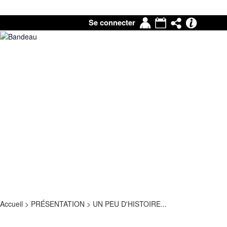
Mon
Agenda
Partage
Pronot
Se connecter
compte
|
Mail
Accueil
>
PRÉSENTATION
>
UN PEU D'HISTOIRE...