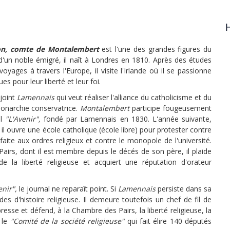
H
on, comte de Montalembert
est l'une des grandes figures du
s d'un noble émigré, il naît à Londres en 1810. Après des études
oyages à travers l'Europe, il visite l'Irlande où il se passionne
es pour leur liberté et leur foi.
ejoint
Lamennais
qui veut réaliser l'alliance du catholicisme et du
monarchie conservatrice.
Montalembert
participe fougeusement
al
"L'Avenir",
fondé par Lamennais en 1830. L'année suivante,
il ouvre une école catholique (école libre) pour protester contre
r faite aux ordres religieux et contre le monopole de l'université.
airs, dont il est membre depuis le décés de son père, il plaide
e la liberté religieuse et acquiert une réputation d'orateur
enir",
le journal ne reparaît point. Si
Lamennais
persiste dans sa
es d'histoire religieuse. Il demeure toutefois un chef de fil de
resse et défend, à la Chambre des Pairs, la liberté religieuse, la
5 le
"Comité de la société religieuse"
qui fait élire 140 députés