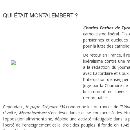
QUI ÉTAIT MONTALEMBERT ?
Charles Forbes de Tyr
catholicisme libéral. Fil
parisiennes et quelques v
pour la lutte des catholiqu
De retour en France, il r
libéralisme contre une 
à la rédaction du journ
avec Lacordaire et Coux, 
l'interdiction d'enseigne
Jugé par la Chambre de P
brillamment en faveur d
remarquable.
Cependant,
le pape Grégoire XVI
condamne les outrances de
"L'Av
révolte,
Montalembert
s'en désolidarise et se consacre à des étud
l'opposition ultramontaine, déploie une activité infatigable dans la p
liberté de l'enseignement et le droit des peuples. Il fonde en 184