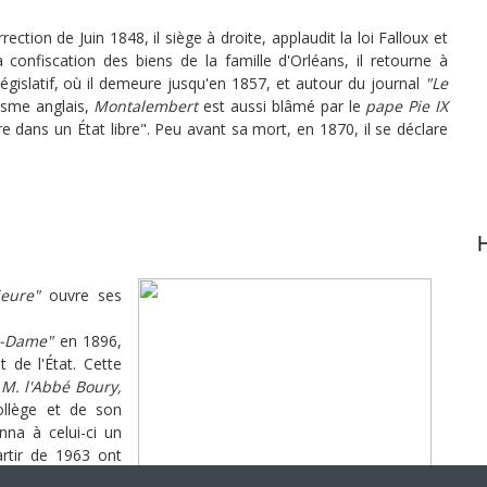
ction de Juin 1848, il siège à droite, applaudit la loi Falloux et
confiscation des biens de la famille d'Orléans, il retourne à
Législatif, où il demeure jusqu'en 1857, et autour du journal
"Le
isme anglais,
Montalembert
est aussi blâmé par le
pape Pie IX
e dans un État libre". Peu avant sa mort, en 1870, il se déclare
H
ieure"
ouvre ses
re-Dame"
en 1896,
t de l'État. Cette
 M. l'Abbé Boury,
ollège et de son
nna à celui-ci un
rtir de 1963 ont
animement.