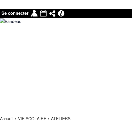
Mon
Agenda
Partage
Pronote
Se connecter
compte
|
Mail
Accueil
>
VIE SCOLAIRE
>
ATELIERS