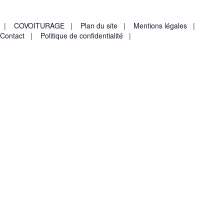
80600 DOULLENS
Tél : 03.22.77.73.73
|
COVOITURAGE
|
Plan du site
|
Mentions légales
|
Contact
|
Politique de confidentialité
|