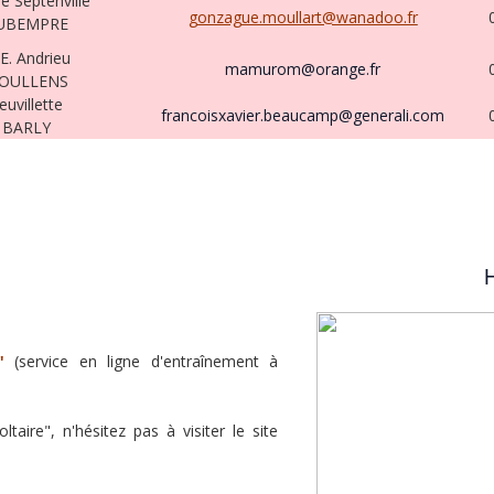
 Septenville
gonzague.moullart@wanadoo.fr
RUBEMPRE
E. Andrieu
mamurom@orange.fr
DOULLENS
uvillette
francoisxavier.beaucamp@generali.com
 BARLY
H
"
(service en ligne d'entraînement à
aire", n'hésitez pas à visiter le site