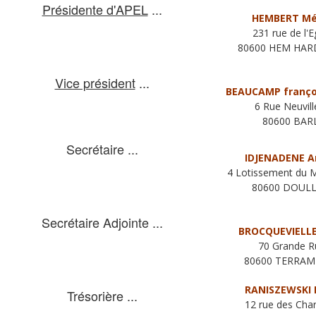
Présidente d'APEL
...
HEMBERT Mé
231 rue de l'E
80600 HEM HAR
Vice président
...
BEAUCAMP franço
6 Rue Neuvill
80600 BAR
Secrétaire
...
IDJENADENE A
4 Lotissement du M
80600 DOUL
Secrétaire Adjointe
...
BROCQUEVIELLE
70 Grande 
80600 TERRAM
RANISZEWSKI 
Trésorière
...
12 rue des Char