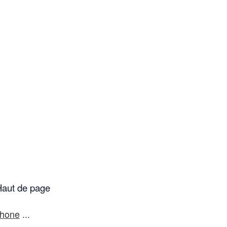
aut de page
phone
...