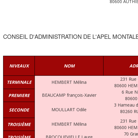
80600 AUTHI
CONSEIL D'ADMINISTRATION DE L'APEL MONTAL
NIVEAUX
NOM
ADR
231 Rue d
TERMINALE
HEMBERT Mélina
80600 HEM
6 Rue Ne
BEAUCAMP françois-Xavier
PREMIERE
80600
3 Hameau de
MOULLART Odile
SECONDE
80260 
231 Rue d
HEMBERT Mélina
TROISIÈME
80600 HEM
70 Gra
BROCQUEVIELLE Laure
TROISIÈME