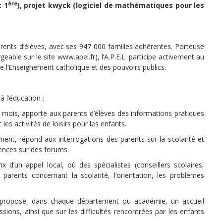
ère
 1
), projet kwyck (logiciel de mathématiques pour les
parents d’élèves, avec ses 947 000 familles adhérentes. Porteuse
able sur le site www.apel.fr), l’A.P.E.L. participe activement au
de l’Enseignement catholique et des pouvoirs publics.
 à l’éducation :
ux mois, apporte aux parents d’élèves des informations pratiques
 les activités de loisirs pour les enfants.
nement, répond aux interrogations des parents sur la scolarité et
iences sur des forums.
rix d’un appel local, où des spécialistes (conseillers scolaires,
parents concernant la scolarité, l’orientation, les problèmes
 propose, dans chaque département ou académie, un accueil
sions, ainsi que sur les difficultés rencontrées par les enfants