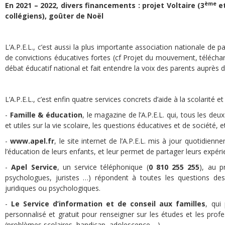
ème
En 2021 – 2022, divers financements : projet Voltaire (3
et
collégiens), goûter de Noël
L’A.P.E.L., c’est aussi la plus importante association nationale de 
de convictions éducatives fortes (cf Projet du mouvement, télécharge
débat éducatif national et fait entendre la voix des parents auprès 
L’A.P.E.L., c’est enfin quatre services concrets d’aide à la scolarité et
-
Famille & éducation
, le magazine de l’A.P.E.L. qui, tous les de
et utiles sur la vie scolaire, les questions éducatives et de société, et
-
www.apel.fr
, le site internet de l’A.P.E.L. mis à jour quotidien
l’éducation de leurs enfants, et leur permet de partager leurs expér
-
Apel Service
, un service téléphonique (
0 810 255 255
), au p
psychologues, juristes …) répondent à toutes les questions des 
juridiques ou psychologiques.
-
Le Service d’information et de conseil aux familles
, qui
personnalisé et gratuit pour renseigner sur les études et les profes
(problèmes scolaires, handicap, adolescence …).