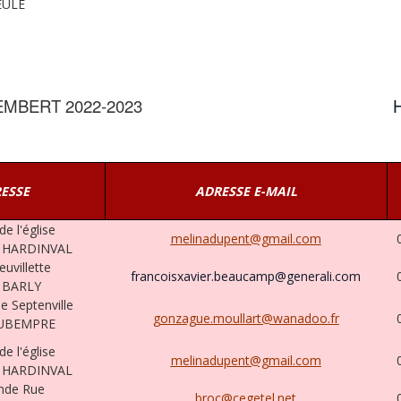
EULE
EMBERT 2022-2023
H
ESSE
ADRESSE E-MAIL
e l'église
melinadupent@gmail.com
 HARDINVAL
uvillette
francoisxavier.beaucamp@generali.com
 BARLY
 Septenville
gonzague.moullart@wanadoo.fr
RUBEMPRE
e l'église
melinadupent@gmail.com
 HARDINVAL
nde Rue
broc@cegetel.net