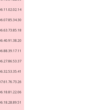
06.11.02.02.14
06.07.85.34.30
06.63.73.85.18
06.40.91.38.20
06.88.39.17.11
06.27.86.53.37
06.32.53.35.41
07.61.76.73.26
06.18.81.22.06
06.18.28.89.51