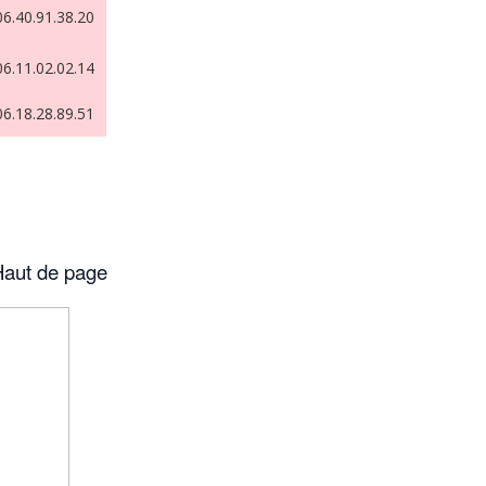
06.40.91.38.20
06.11.02.02.14
06.18.28.89.51
aut de page