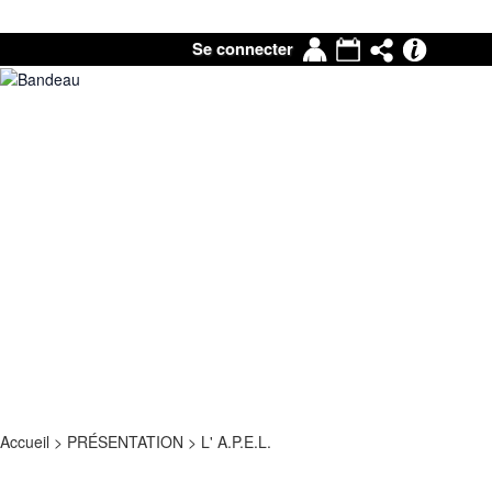
Mon
Agenda
Partage
Pronot
Se connecter
compte
|
Mail
Accueil
>
PRÉSENTATION
>
L' A.P.E.L.