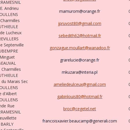
RRAMESNIL
E. Andrieu
mamurom@orange.fr
DOULLENS
 Charmilles
jpruvost80@gmail.com
UTHIEULE
 de Lucheux
sebedith62@hotmail.fr
REVILLERS
 Septenville
gonzague.moullart@wanadoo.fr
RUBEMPRE
 Minguet
grarelucie@orange.fr
BEAUVAL
 Charmilles
mkuzara@interia.pl
UTHIEULE
 du Marais Sec
ameliedeulceux@gmail.com
DOULLENS
 d'Albert
gabinlouis80@hotmail.fr
DOULLENS
nde Rue
broc@cegetel.net
RRAMESNIL
uvillette
francoisxavier.beaucamp@generali.com
 BARLY