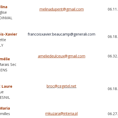
lina
melinadupent@gmail.com
0
6.11
glise
DINVAL
is-Xavier
francoisxavier.beaucamp@generali.com
06.18.
ette
LY
ameliedeulceux@gmail.com
0
6.32
mélie
arais Sec
LENS
broc@cegetel.net
 Laure
06.18.
Rue
ESNIL
Maria
mkuzara@interia.pl
milles
06.27.