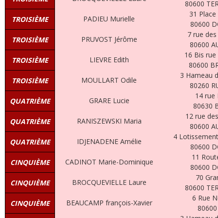
80600 TE
31 Place 
PADIEU Murielle
TROISIÈME
80600 
7 rue des
PRUVOST Jérôme
TROISIÈME
80600 A
16 Bis rue
LIEVRE Edith
TROISIÈME
80600 B
3 Hameau de
MOULLART Odile
TROISIÈME
80260 
14 rue
GRARE Lucie
QUATRIÈME
80630 
12 rue des
RANISZEWSKI Maria
QUATRIÈME
80600 A
4 Lotissement
IDJENADENE Amélie
QUATRIÈME
80600 
11 Route
CADINOT Marie-Dominique
CINQUIÈME
80600 
70 Gra
BROCQUEVIELLE Laure
CINQUIÈME
80600 TE
6 Rue Ne
BEAUCAMP françois-Xavier
CINQUIÈME
80600