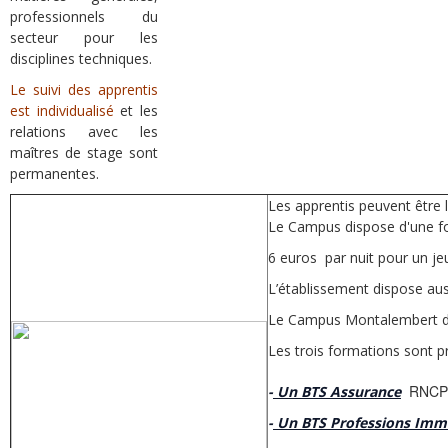
professionnels du
secteur pour les
disciplines techniques.
Le suivi des apprentis
est individualisé
et les
relations avec les
maîtres de stage sont
permanentes.
Les apprentis peuvent être 
Le Campus dispose d'une for
6 euros par nuit pour un je
L’établissement dispose auss
Le Campus Montalembert dis
Les trois formations sont p
RNCP 
-
Un BTS Assurance
-
Un BTS Professions Immo