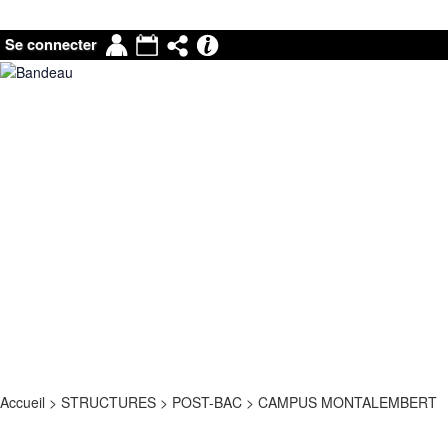
Mon
Agenda
Partage
Pronote
Se connecter
compte
|
Mail
Accueil
>
STRUCTURES
>
POST-BAC
>
CAMPUS MONTALEMBERT