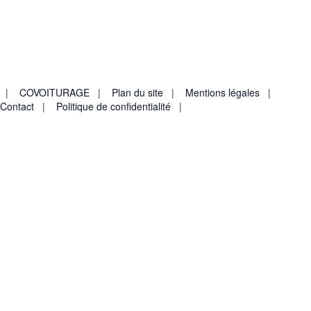
Collège & Lycée Montalembert - 1 Boulevard Jean Malgras -
80600 DOULLENS
Tél : 03.22.77.73.73
|
COVOITURAGE
|
Plan du site
|
Mentions légales
|
Contact
|
Politique de confidentialité
|