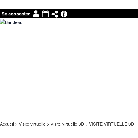
Mon
Agenda
Partage
Pronote
Se connecter
compte
|
Mail
Accueil
>
Visite virtuelle
>
Visite virtuelle 3D
>
VISITE VIRTUELLE 3D