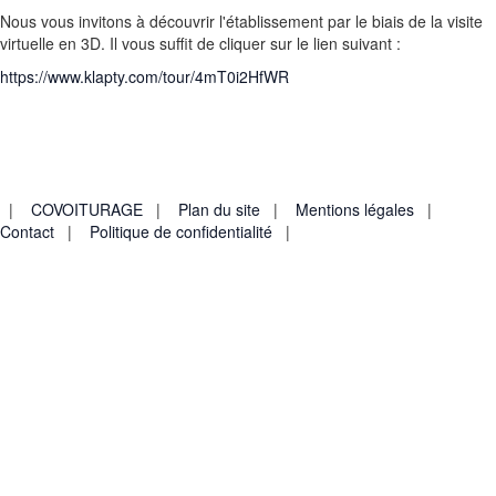
Nous vous invitons à découvrir l'établissement par le biais de la visite
virtuelle en 3D. Il vous suffit de cliquer sur le lien suivant :
https://www.klapty.com/tour/4mT0i2HfWR
Collège & Lycée Montalembert - 1 Boulevard Jean Malgras -
80600 DOULLENS
Tél : 03.22.77.73.73
|
COVOITURAGE
|
Plan du site
|
Mentions légales
|
Contact
|
Politique de confidentialité
|