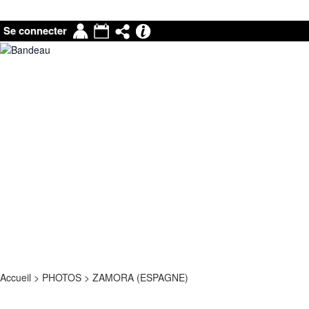
Mon
Agenda
Partage
Pronote
Se connecter
compte
|
Mail
Accueil
>
PHOTOS
>
ZAMORA (ESPAGNE)