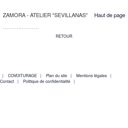
ZAMORA - ATELIER "SEVILLANAS"
Haut de page
RETOUR
Collège & Lycée Montalembert - 1 Boulevard Jean Malgras -
80600 DOULLENS
Tél : 03.22.77.73.73
|
COVOITURAGE
|
Plan du site
|
Mentions légales
|
Contact
|
Politique de confidentialité
|