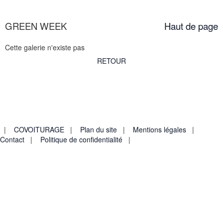
GREEN WEEK
Haut de page
Cette galerie n'existe pas
RETOUR
Collège & Lycée Montalembert - 1 Boulevard Jean Malgras -
80600 DOULLENS
Tél : 03.22.77.73.73
|
COVOITURAGE
|
Plan du site
|
Mentions légales
|
Contact
|
Politique de confidentialité
|