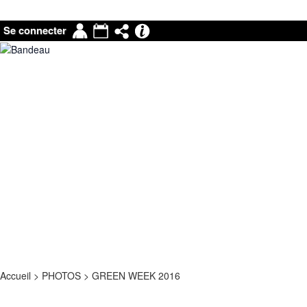
Mon
Agenda
Partage
Pronote
Se connecter
compte
|
Mail
Accueil
>
PHOTOS
>
GREEN WEEK 2016